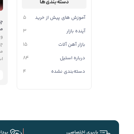
دسته بندی ها
آموزش های پیش از خرید
5
چر
می
آینده بازار
3
وق
چ
بازار آهن آلات
15
مق
درباره استیل
84
اس
دسته‌بندی نشده
4
باربـری اختصاصـی
پردا