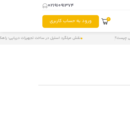
02191091374
0
ورود به حساب کاربری
یست؟
نقش میلگرد استیل در ساخت تجهیزات دریایی؛ راهکاری ب