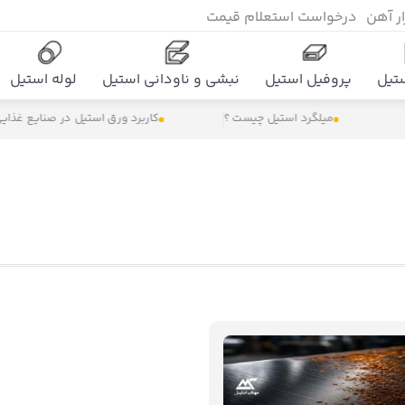
زار آهن
درخواست استعلام قیمت
تیل
پروفیل استیل
نبشی و ناودانی استیل
لوله استیل
میلگرد استیل چیست ؟
کاربرد ورق استیل در صنایع غذایی چ