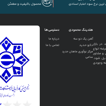
 ترین نرخ سود اعتبار اسنادی
محصول باکیفیت و مطمئن
هلدینگ محمودی
دسترسی ها
آهن یک دو سه
درباره ما
ربه خرید در بازار
دکـو حـدیـد
تماس با ما
رضه انواع
مرکز نوآوری ماهان حدید
 و مشاور
ساعی
دیل شود.
فه وجودی