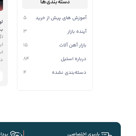
دسته بندی ها
آموزش های پیش از خرید
5
لو
بگ
آینده بازار
3
اگ
ای
بازار آهن آلات
15
اس
درباره استیل
84
دا
دسته‌بندی نشده
4
باربـری اختصاصـی
پردا