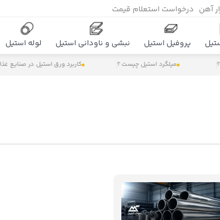
زار آهن
درخواست استعلام قیمت
تیل
پروفیل استیل
نبشی و ناودانی استیل
لوله استیل
میلگرد استیل چیست ؟
کاربرد ورق استیل در صنایع غذایی