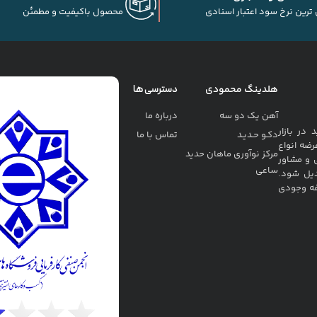
 ترین نرخ سود اعتبار اسنادی
محصول باکیفیت و مطمئن
هلدینگ محمودی
دسترسی ها
آهن یک دو سه
درباره ما
ربه خرید در بازار
دکـو حـدیـد
تماس با ما
رضه انواع
مرکز نوآوری ماهان حدید
 و مشاور
ساعی
دیل شود.
فه وجودی