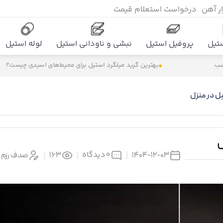
زار آهن
درخواست استعلام قیمت
تیل
پروفیل استیل
نبشی و ناودانی استیل
لوله استیل
بهترین گرید میلگرد استیل برای محیط‌های اسیدی چیست؟
میل
ل در منزل
ل
0
دیدگاه
1404-12-03
|
|
163
|
صدف رزم