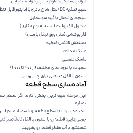
ظرف پلاستیکی مقاوم در برابر مواد شیمیایی
منبع تغذیه DC (مثل شارژر باتری یا آداپتور قابل تنظیم )
سیم‌های اتصال با گیره سوسماری
محلول الکترولیت (بسته به نوع آبکاری)
فلز پوششی (مثل ورق نیکل یا مس)
دستکش لاتکس ضخیم
عینک محافظ
ماسک تنفسی
سمباده با درجه ‌های مختلف (از 400 تا 2000)
استون یا الکل صنعتی برای چربی‌زدایی
آماده‌سازی سطح قطعه
این مرحله مهم‌ترین بخش کاره. اگر سطح قطع
نمیاره.
سمباده‌زنی: ابتدا سطح قطعه رو با سمباده نرم (شروع از 400 و رسیدن به 2000) صاف و صی
چربی‌زدایی: قطعه رو با استون یا الکل کاملاً تمیز کنی
شستشو: با آب مقطر قطعه رو بشویید