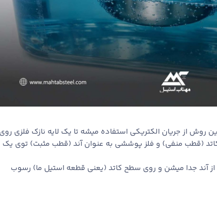
ن روش از جریان الکتریکی استفاده میشه تا یک لایه نازک فلزی روی
اتد (قطب منفی) و فلز پوششی به عنوان آند (قطب مثبت) توی یک
ز آند جدا میشن و روی سطح کاتد (یعنی قطعه استیل ما) رسوب