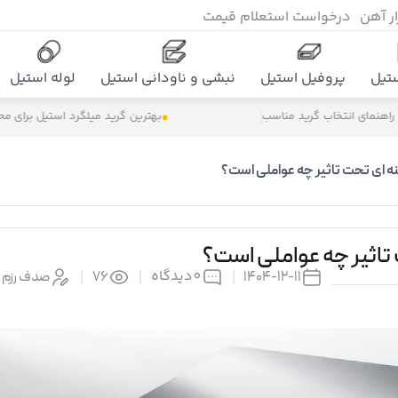
زار آهن
درخواست استعلام قیمت
تیل
پروفیل استیل
نبشی و ناودانی استیل
لوله استیل
ید مناسب
بهترین گرید میلگرد استیل برای محیط‌های اسیدی چی
ه ‌ای تحت تاثیر چه عواملی است؟
 تاثیر چه عواملی است؟
0
دیدگاه
1404-12-11
|
|
76
|
صدف رزم