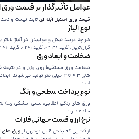
عوامل تأثیرگذار بر قیمت ورق ا
قیمت ورق استیل آینه ‌ای
ثابت نیست و تحت ت
نوع آلیاژ
هر چه درصد نیکل و مولیبدن در آلیاژ بالاتر ب
گران‌ترین: گرید 430 < گرید 201 < گرید 304 < گرید 316
ضخامت و ابعاد ورق
ضخامت ورق مستقیماً روی وزن و در نتیجه قیمت
است.
نوع پرداخت سطحی و رنگ
ساده دارند.
نرخ ارز و قیمت جهانی فلزات
از آنجایی که بخش قابل توجهی از
ورق ‌های ا