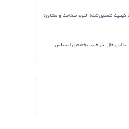
مجموعه‌ای تخصصی در حوزه مقاطع استنلس استیل، امکان تأمین ورق استیل آلیاژ 430 را با کیفیت تضمین‌شده، تنوع ضخامت و مشاوره
. با این حال، در خرید تخصصی استنلس