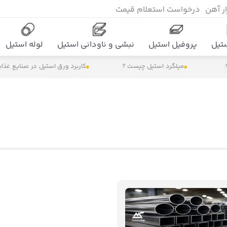
زار آهن
درخواست استعلام قیمت
تیل
پروفیل استیل
نبشی و ناودانی استیل
لوله استیل
میلگرد استیل چیست ؟
کاربرد ورق استیل در صنایع غذایی