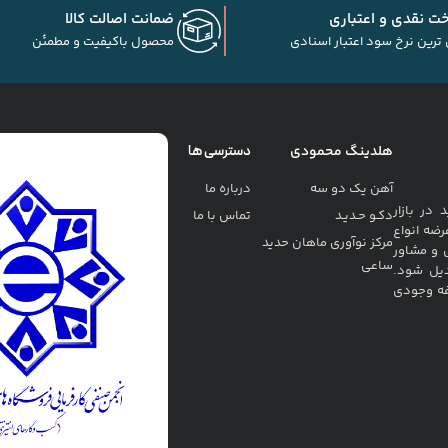
خت نقدی و اعتباری
ضمانت اصالت کالا
 ترین نرخ سود اعتبار اسنادی
محصول باکیفیت و مطمئن
هلدینگ محمودی
دسترسی ها
آهن یک دو سه
درباره ما
ربه خرید در بازار
دکـو حـدیـد
تماس با ما
رضه انواع
مرکز نوآوری ماهان حدید
 و مشاور
ساعی
دیل شود.
فه وجودی