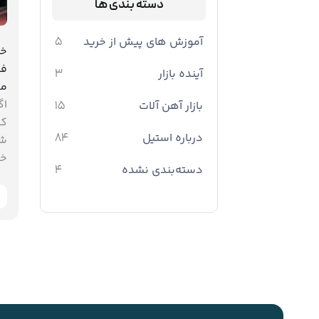
دسته بندی ها
آموزش های پیش از خرید
5
خم
فو
آینده بازار
3
مه
اگ
بازار آهن آلات
15
که
درباره استیل
84
شک
خم
دسته‌بندی نشده
4